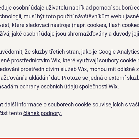
duje osobní údaje uživatelů například pomocí souborů c
hnologií, musí být toto použití návštěvníkům webu jasně
ést, které sledovací nástroje (např. cookies, flash cook
žívá, jaké osobní údaje jsou shromažďovány a důvody jeji
 uvědomit, že služby třetích stran, jako je Google Analytic
ené prostřednictvím Wix, které využívají soubory cookie 
ledování prostřednictvím služeb Wix, mohou mít odlišné 
žďování a ukládání dat. Protože se jedná o externí služb
ásadám ochrany osobních údajů společnosti Wix.
kat další informace o souborech cookie souvisejících s v
číst tento
článek podpory.