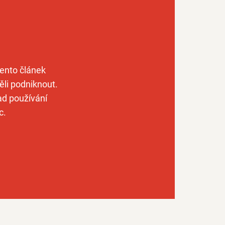
Tento článek
ěli podniknout.
ad používání
c.