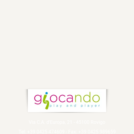
Via C.A. d'Europa, 21 - 45100 Rovigo
Tel: +39 0425 474609 - Fax: +39 0425 989659