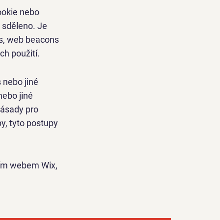
ookie nebo
 sděleno. Je
ies, web beacons
ch použití.
s nebo jiné
nebo jiné
zásady pro
y, tyto postupy
aším webem Wix,