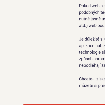
Pokud web sle
podobných tec
nutné jasně uv
atd.) web pou
Je důležité si
aplikace nabíz
technologie s
způsob shroma
nepodléhají z
Chcete-li zís
můžete si pře