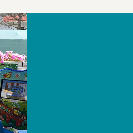
La creazione di un’Area B
pizzeria o albergo è il m
flusso di clientela e su
della stessa.
Si offre ai bambini la pos
genitori possono dedica
attività.